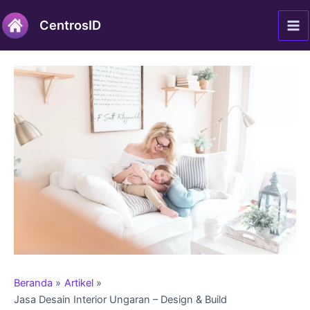
Lewati
Post
Ma
CentrosID
ke
navigation
Me
konten
Beranda
Artikel
Jasa Desain Interior Ungaran – Design & Build