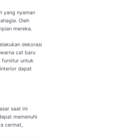
ah yang nyaman
ahagia. Oleh
mpian mereka.
elakukan dekorasi
 warna cat baru
furnitur untuk
nterior dapat
sar saat ini
 dapat memenuhi
ra cermat,