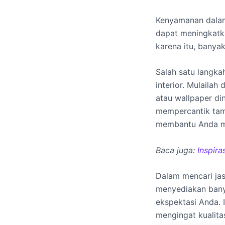
Kenyamanan dalam
dapat meningkatk
karena itu, bany
Salah satu langk
interior. Mulaila
atau wallpaper di
mempercantik tamp
membantu Anda me
Baca juga:
Inspir
Dalam mencari jasa
menyediakan bany
ekspektasi Anda. I
mengingat kualita