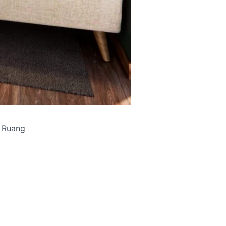
a Ruang
a