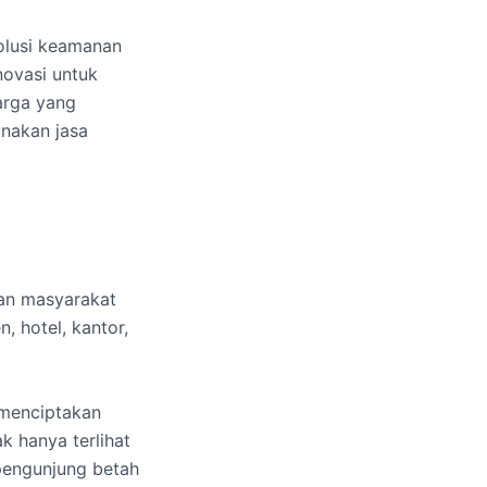
solusi keamanan
novasi untuk
harga yang
unakan jasa
gan masyarakat
, hotel, kantor,
 menciptakan
k hanya terlihat
pengunjung betah