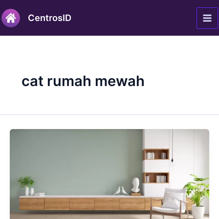
Lewati
Ma
CentrosID
ke
Me
konten
cat rumah mewah