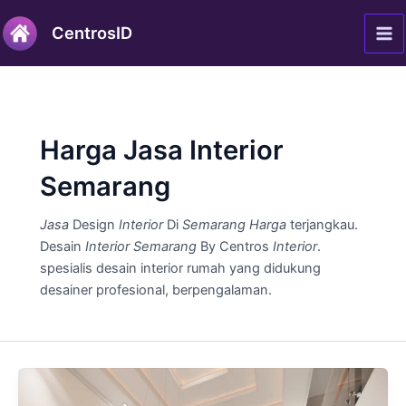
Lewati
Ma
CentrosID
ke
Me
konten
Harga Jasa Interior
Semarang
Jasa
Design
Interior
Di
Semarang Harga
terjangkau.
Desain
Interior Semarang
By Centros
Interior
.
spesialis desain interior rumah yang didukung
desainer profesional, berpengalaman.