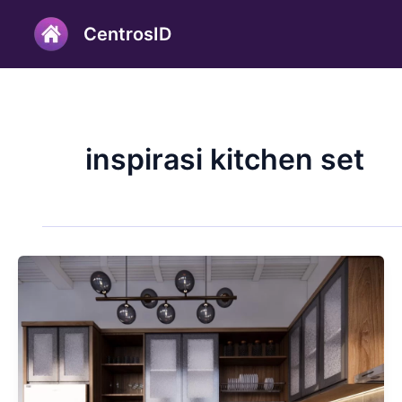
Lewati
CentrosID
ke
konten
inspirasi kitchen set