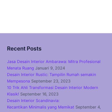
Recent Posts
Jasa Desain Interior Ambarawa: Mitra Profesional
Menata Ruang
Januari 9, 2024
Desain Interior Rustic: Tampilin Rumah semakin
Mempesona
September 23, 2023
10 Trik Ahli Transformasi Desain Interior Modern
Klasik!
September 16, 2023
Desain Interior Scandinavia:
Kecantikan Minimalis yang Memikat
September 4,