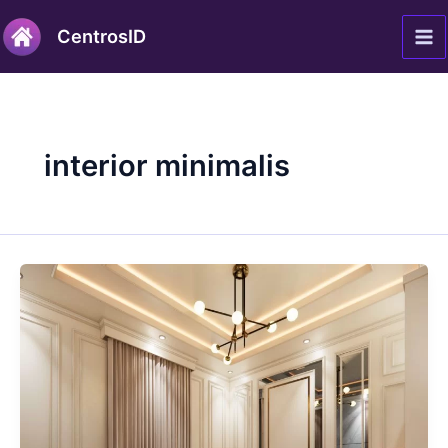
Lewati
Ma
CentrosID
ke
Me
konten
interior minimalis