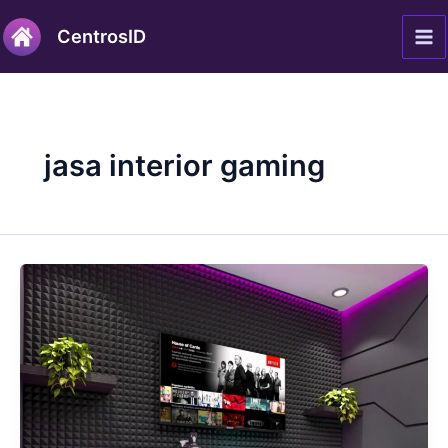
Lewati
Ma
CentrosID
ke
Me
konten
jasa interior gaming