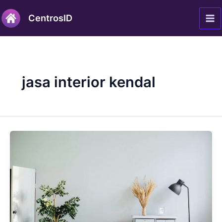
Lewati
Ma
CentrosID
ke
Me
konten
jasa interior kendal