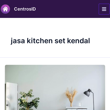
Lewati
Ma
CentrosID
ke
Me
konten
jasa kitchen set kendal