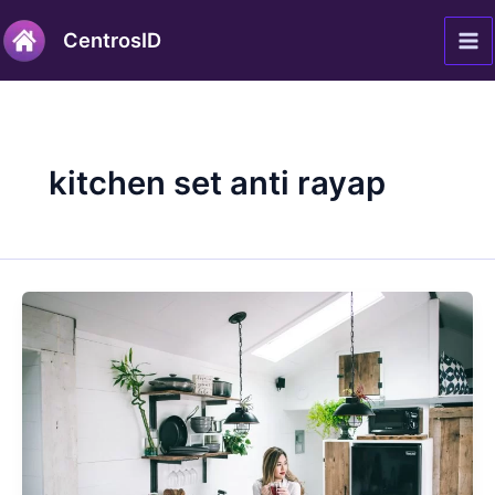
Lewati
Ma
CentrosID
ke
Me
konten
kitchen set anti rayap