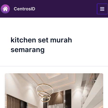
Lewati
Ma
CentrosID
ke
Me
konten
kitchen set murah
semarang