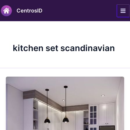
Lewati
Ma
CentrosID
ke
Me
konten
kitchen set scandinavian