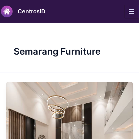
Lewati
Ma
CentrosID
ke
Me
konten
Semarang Furniture