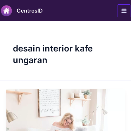
Lewati
Ma
CentrosID
ke
Me
konten
desain interior kafe
ungaran