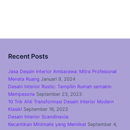
Recent Posts
Jasa Desain Interior Ambarawa: Mitra Profesional
Menata Ruang
Januari 9, 2024
Desain Interior Rustic: Tampilin Rumah semakin
Mempesona
September 23, 2023
10 Trik Ahli Transformasi Desain Interior Modern
Klasik!
September 16, 2023
Desain Interior Scandinavia:
Kecantikan Minimalis yang Memikat
September 4,