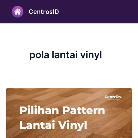
Lewati
CentrosID
ke
konten
pola lantai vinyl